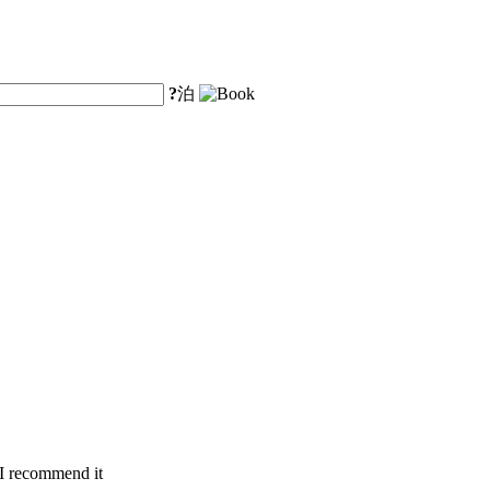
?
泊
 I recommend it