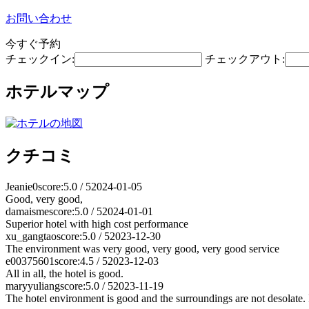
お問い合わせ
今すぐ予約
チェックイン:
チェックアウト:
ホテルマップ
クチコミ
Jeanie0
score:5.0 / 5
2024-01-05
Good, very good,
damaisme
score:5.0 / 5
2024-01-01
Superior hotel with high cost performance
xu_gangtao
score:5.0 / 5
2023-12-30
The environment was very good, very good, very good service
e00375601
score:4.5 / 5
2023-12-03
All in all, the hotel is good.
maryyuliang
score:5.0 / 5
2023-11-19
The hotel environment is good and the surroundings are not desolate.