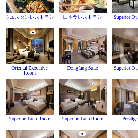
ウエスタンレストラン
日本食レストラン
Superior Q
Oriental Executive
Dongfang Suite
Superior Q
Room
Superior Twin Room
Superior Twin Room
Prestige