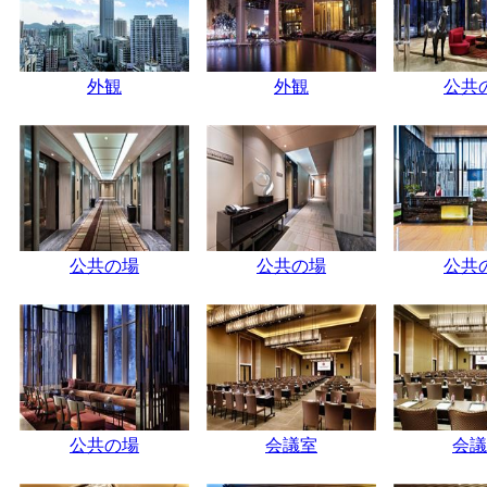
外観
外観
公共
公共の場
公共の場
公共
公共の場
会議室
会議