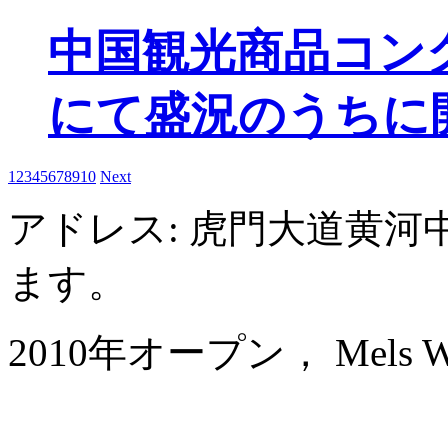
中国観光商品コン
にて盛況のうちに
1
2
3
4
5
6
7
8
9
10
Next
アドレス: 虎門大道黄
ます。
2010年オープン， Mels Wel