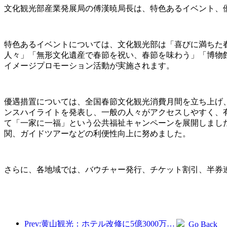
文化観光部産業発展局の傅漢暁局長は、特色あるイベント、
特色あるイベントについては、文化観光部は「喜びに満ちた春
人々」「無形文化遺産で春節を祝い、春節を味わう」「博物館
イメージプロモーション活動が実施されます。
優遇措置については、全国春節文化観光消費月間を立ち上げ
ンスハイライトを発表し、一般の人々がアクセスしやすく、
て「一家に一福」という公共福祉キャンペーンを展開しまし
関、ガイドツアーなどの利便性向上に努めました。
さらに、各地域では、バウチャー発行、チケット割引、半券連
Prev:黄山観光：ホテル改修に5億3000万元を投資する計画
Go Back