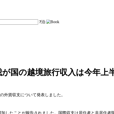
?
泊
が国の越境旅行収入は今年上半
半期の外貨収支について発表しました。
%増加したことが報告されました。国際収支は居住者と非居住者