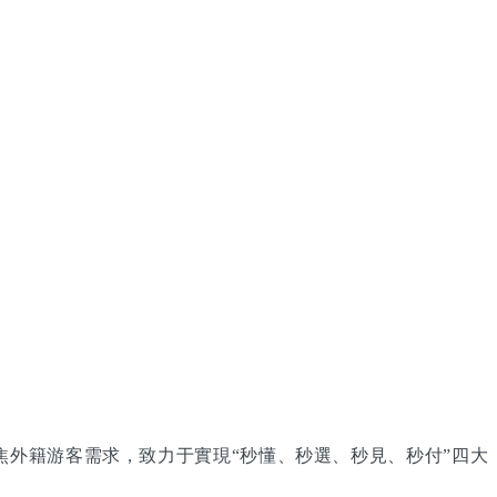
統聚焦外籍游客需求，致力于實現“秒懂、秒選、秒見、秒付”四大