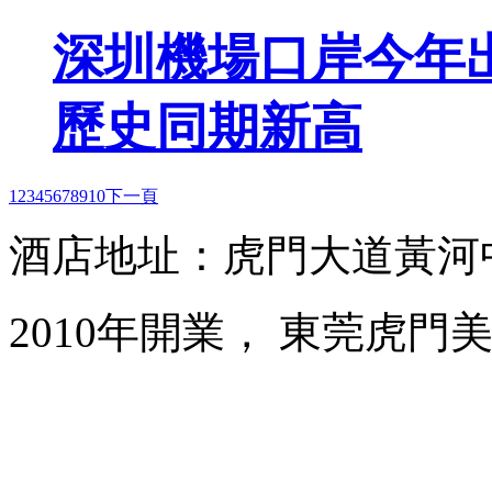
深圳機場口岸今年出
歷史同期新高
1
2
3
4
5
6
7
8
9
10
下一頁
酒店地址：虎門大道黃河
2010年開業， 東莞虎