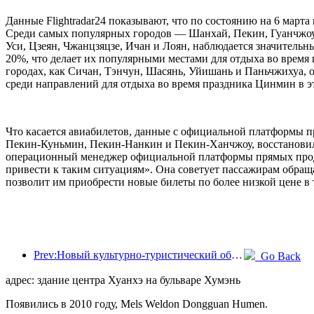
Данные Flightradar24 показывают, что по состоянию на 6 март
Среди самых популярных городов — Шанхай, Пекин, Гуанчжоу, 
Уси, Цзеян, Чжанцзяцзе, Ичан и Лоян, наблюдается значитель
20%, что делает их популярными местами для отдыха во время
городах, как Сичан, Тэнчун, Шасянь, Уйишань и Паньчжихуа,
среди направлений для отдыха во время праздника Цинмин в эт
Что касается авиабилетов, данные с официальной платформы п
Пекин-Куньмин, Пекин-Нанкин и Пекин-Ханчжоу, восстановили
операционный менеджер официальной платформы прямых продаж
привести к таким ситуациям». Она советует пассажирам обраща
позволит им приобрести новые билеты по более низкой цене в 
Prev:Новый культурно-туристический объект в центре Пекина, парк «Пиннакл», официально откроется в этом году.
Go Back
адрес: здание центра Хуанхэ на бульваре Хумэнь
Появились в 2010 году, Mels Weldon Dongguan Humen.