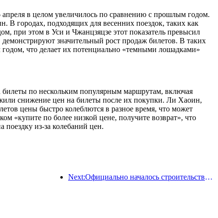
 6 апреля в целом увеличилось по сравнению с прошлым годом.
 В городах, подходящих для весенних поездок, таких как
ом, при этом в Уси и Чжанцзяцзе этот показатель превысил
 демонстрируют значительный рост продаж билетов. В таких
м годом, что делает их потенциально «темными лошадками»
на билеты по нескольким популярным маршрутам, включая
жили снижение цен на билеты после их покупки. Ли Хаоин,
етов цены быстро колеблются в разное время, что может
ом «купите по более низкой цене, получите возврат», что
а поездку из-за колебаний цен.
Next:Официально началось строительство жилого комплекса 'Сиань Цюйцзян Тайпинфан', общая площадь застройки которого составляет 137 000 квадратных метров.