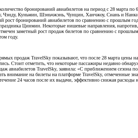
а количество бронирований авиабилетов на период с 28 марта по
Чэнду, Куньмин, Шэньчжэнь, Чунцин, Ханчжоу, Сиань и Нанкин.
ный рост бронирований авиабилетов по сравнению с прошлым год
 праздника Цинмин. Некоторые нишевые направления, напротив,
 отмечен заметный рост продаж билетов по сравнению с прошлы
ом году.
рямых продаж TravelSky показывают, что после 28 марта цены 
сь. Стоит отметить, что некоторые пассажиры недавно обнару
 авиабилетов TravelSky, заявила: «С приближением сезона пол
ть внимание на билеты на платформе TravelSky, отмеченные знак
течение 24 часов после их выдачи, эффективно снижая расходы н