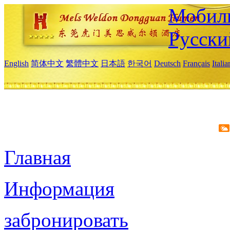
Мобиль
Русски
English
简体中文
繁體中文
日本語
한국어
Deutsch
Français
Itali
Главная
Информация
забронировать