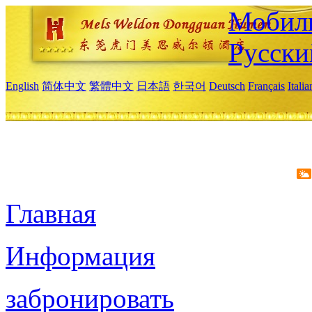
Мобиль
Русски
English
简体中文
繁體中文
日本語
한국어
Deutsch
Français
Itali
Главная
Информация
забронировать