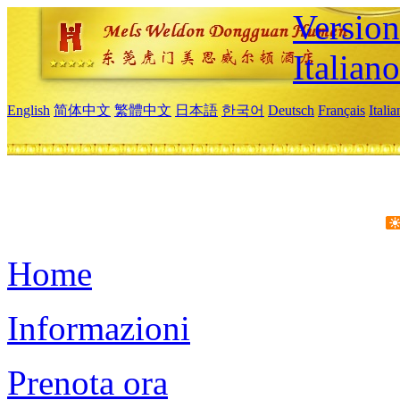
Version
Italiano
English
简体中文
繁體中文
日本語
한국어
Deutsch
Français
Itali
Home
Informazioni
Prenota ora