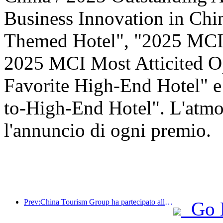
Business Innovation in Ch
Themed Hotel", "2025 MCI 
2025 MCI Most Atticited O
Favorite High-End Hotel" 
to-High-End Hotel". L'atmos
l'annuncio di ogni premio.
Prev:China Tourism Group ha partecipato alla China International Import Expo per otto anni consecutivi, firmando contratti per un valore di oltre 1 miliardo di dollari.
Go 