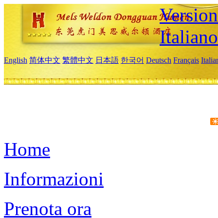
Version
Italiano
English
简体中文
繁體中文
日本語
한국어
Deutsch
Français
Itali
Home
Informazioni
Prenota ora