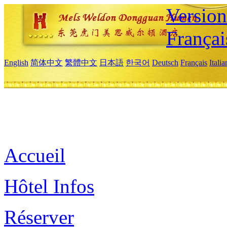
Versio
Françai
English
简体中文
繁體中文
日本語
한국어
Deutsch
Français
Itali
Accueil
Hôtel Infos
Réserver