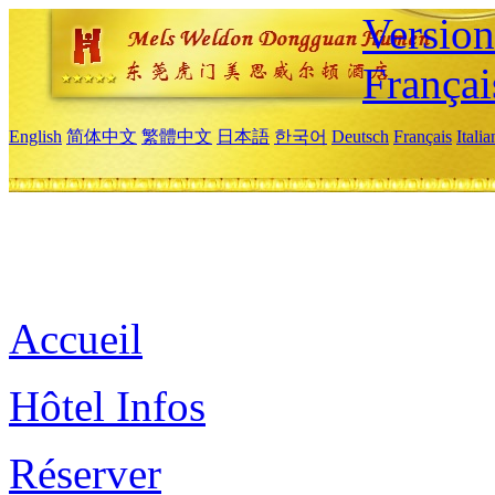
Versio
Françai
English
简体中文
繁體中文
日本語
한국어
Deutsch
Français
Itali
Accueil
Hôtel Infos
Réserver