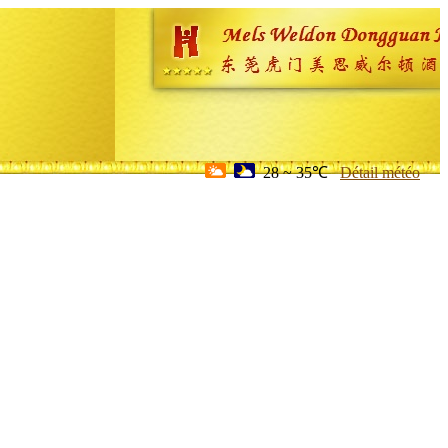
28 ~ 35℃
Détail météo