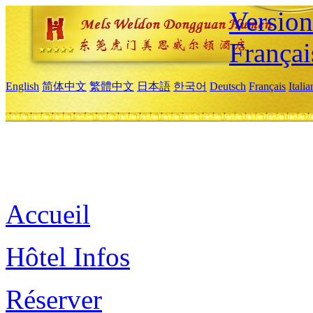
Versio
Françai
English
简体中文
繁體中文
日本語
한국어
Deutsch
Français
Itali
Accueil
Hôtel Infos
Réserver