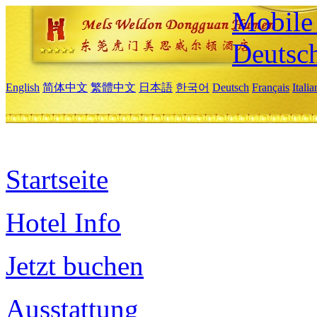
Mobile 
Deutsc
English
简体中文
繁體中文
日本語
한국어
Deutsch
Français
Itali
Startseite
Hotel Info
Jetzt buchen
Ausstattung