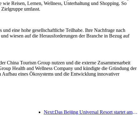
sse wie Reisen, Lernen, Wellness, Unterhaltung und Shopping. So
e Zielgruppe umfasst.
 und eine hohe gesellschaftliche Teilhabe. Ihre Nachfrage nach
s und wiesen auf die Herausforderungen der Branche in Bezug auf
 der China Tourism Group nutzen und die externe Zusammenarbeit
y Group Health and Wellness Company und kündigte die Gründung der
en Aufbau eines Ökosystems und die Entwicklung innovativer
Next:Das Beijing Universal Resort startet am 23. Januar sein 40-tägiges Universal Chinese New Year Event.