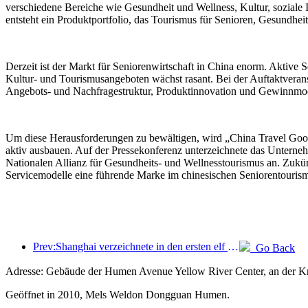
verschiedene Bereiche wie Gesundheit und Wellness, Kultur, soziale 
entsteht ein Produktportfolio, das Tourismus für Senioren, Gesundhei
Derzeit ist der Markt für Seniorenwirtschaft in China enorm. Aktive
Kultur- und Tourismusangeboten wächst rasant. Bei der Auftaktveran
Angebots- und Nachfragestruktur, Produktinnovation und Gewinnmod
Um diese Herausforderungen zu bewältigen, wird „China Travel Goo
aktiv ausbauen. Auf der Pressekonferenz unterzeichnete das Unter
Nationalen Allianz für Gesundheits- und Wellnesstourismus an. Zukü
Servicemodelle eine führende Marke im chinesischen Seniorentouris
Prev:Shanghai verzeichnete in den ersten elf Monaten des Jahres 8,282 Millionen ankommende Touristen und übertraf damit die anfänglichen Erwartungen.
Go Back
Adresse: Gebäude der Humen Avenue Yellow River Center, an der K
Geöffnet in 2010, Mels Weldon Dongguan Humen.