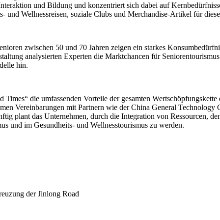
Interaktion und Bildung und konzentriert sich dabei auf Kernbedürfni
ts- und Wellnessreisen, soziale Clubs und Merchandise-Artikel für dies
 Senioren zwischen 50 und 70 Jahren zeigen ein starkes Konsumbedürfnis
staltung analysierten Experten die Marktchancen für Seniorentourismu
elle hin.
d Times“ die umfassenden Vorteile der gesamten Wertschöpfungskette
nehmen Vereinbarungen mit Partnern wie der China General Technolog
nftig plant das Unternehmen, durch die Integration von Ressourcen, d
mus und im Gesundheits- und Wellnesstourismus zu werden.
reuzung der Jinlong Road