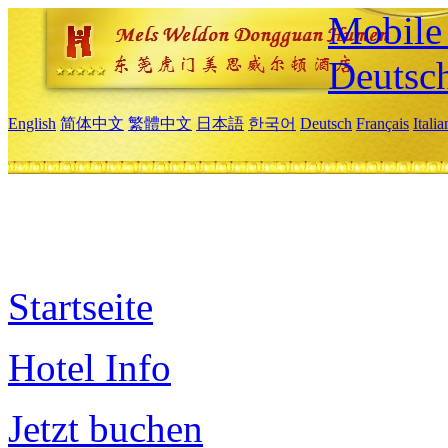
Mobile 
Deutsc
English
简体中文
繁體中文
日本語
한국어
Deutsch
Français
Itali
Startseite
Hotel Info
Jetzt buchen