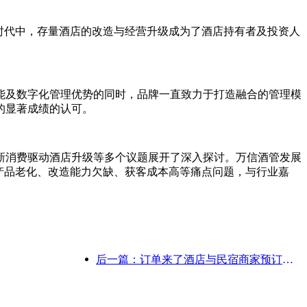
时代中，存量酒店的改造与经营升级成为了酒店持有者及投资人
及数字化管理优势的同时，品牌一直致力于打造融合的管理模
的显著成绩的认可。
消费驱动酒店升级等多个议题展开了深入探讨。万信酒管发展
产品老化、改造能力欠缺、获客成本高等痛点问题，与行业嘉
后一篇：订单来了酒店与民宿商家预订热度持平，国庆平均预订率分别为24.97%和24.49%